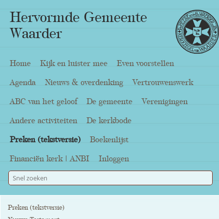
Hervormde Gemeente
Waarder
Home
Kijk en luister mee
Even voorstellen
Agenda
Nieuws & overdenking
Vertrouwenswerk
ABC van het geloof
De gemeente
Verenigingen
Andere activiteiten
De kerkbode
Preken (tekstversie)
Boekenlijst
Financiën kerk | ANBI
Inloggen
Preken (tekstversie)