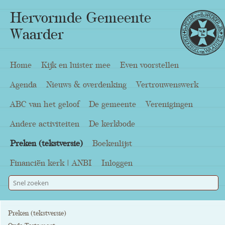
Hervormde Gemeente
Waarder
Home
Kijk en luister mee
Even voorstellen
Agenda
Nieuws & overdenking
Vertrouwenswerk
ABC van het geloof
De gemeente
Verenigingen
Andere activiteiten
De kerkbode
Preken (tekstversie)
Boekenlijst
Financiën kerk | ANBI
Inloggen
Preken (tekstversie)