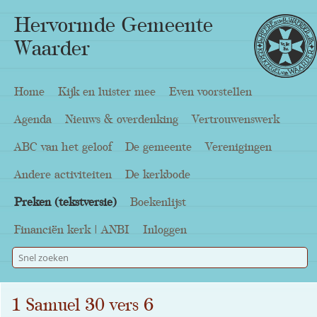
Hervormde Gemeente
Waarder
Home
Kijk en luister mee
Even voorstellen
Agenda
Nieuws & overdenking
Vertrouwenswerk
ABC van het geloof
De gemeente
Verenigingen
Andere activiteiten
De kerkbode
Preken (tekstversie)
Boekenlijst
Financiën kerk | ANBI
Inloggen
1 Samuel 30 vers 6