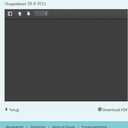
Morgendienst 28-8-2011
Terug
Download PDF
Nieuwsbrief
|
Disclaimer
|
Adres en Route
|
Privacyverklaring